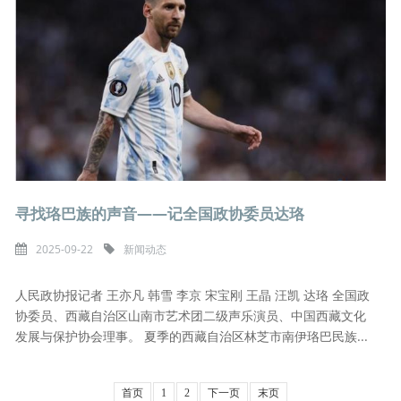
寻找珞巴族的声音——记全国政协委员达珞
2025-09-22
新闻动态
人民政协报记者 王亦凡 韩雪 李京 宋宝刚 王晶 汪凯 达珞 全国政
协委员、西藏自治区山南市艺术团二级声乐演员、中国西藏文化
发展与保护协会理事。 夏季的西藏自治区林芝市南伊珞巴民族...
首页
1
2
下一页
末页